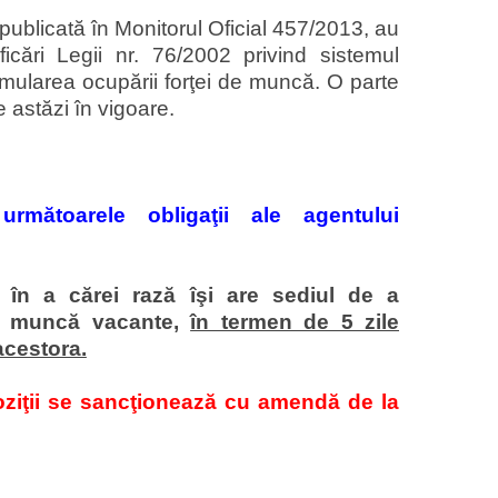
publicată în Monitorul Oficial 457/2013, au
cări Legii nr. 76/2002 privind sistemul
timularea ocupării forţei de muncă. O parte
e astăzi în vigoare.
rmătoarele obligaţii ale agentului
n a cărei rază îşi are sediul de a
de muncă vacante,
în termen de 5 zile
acestora.
oziţii se sancţionează cu amendă de la